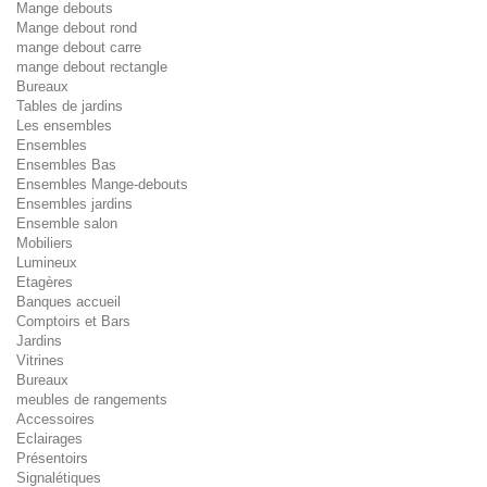
Mange debouts
Mange debout rond
mange debout carre
mange debout rectangle
Bureaux
Tables de jardins
Les ensembles
Ensembles
Ensembles Bas
Ensembles Mange-debouts
Ensembles jardins
Ensemble salon
Mobiliers
Lumineux
Etagères
Banques accueil
Comptoirs et Bars
Jardins
Vitrines
Bureaux
meubles de rangements
Accessoires
Eclairages
Présentoirs
Signalétiques