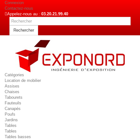
Connexion
Contactez-nous
Appelez-nous au :
03.20.21.99.40
Rechercher
Catégories
Location de mobilier
Assises
Chaises
Tabourets
Fauteuils
Canapés
Poufs
Jardins
Tables
Tables
Tables basses