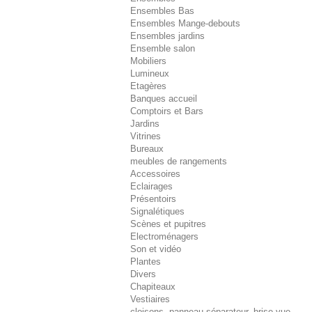
Ensembles Bas
Ensembles Mange-debouts
Ensembles jardins
Ensemble salon
Mobiliers
Lumineux
Etagères
Banques accueil
Comptoirs et Bars
Jardins
Vitrines
Bureaux
meubles de rangements
Accessoires
Eclairages
Présentoirs
Signalétiques
Scènes et pupitres
Electroménagers
Son et vidéo
Plantes
Divers
Chapiteaux
Vestiaires
cloisons, panneau séparateur, brise-vue