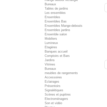
Bureaux
Tables de jardins
Les ensembles
Ensembles
Ensembles Bas
Ensembles Mange-debouts
Ensembles jardins
Ensemble salon
Mobiliers
Lumineux
Etagères
Banques accueil
Comptoirs et Bars
Jardins
Vitrines
Bureaux
meubles de rangements
Accessoires
Eclairages
Présentoirs
Signalétiques
Scènes et pupitres
Electroménagers
Son et vidéo