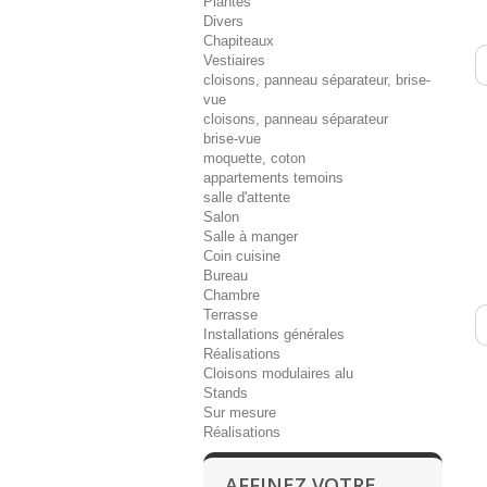
Plantes
Divers
Chapiteaux
Vestiaires
cloisons, panneau séparateur, brise-
vue
cloisons, panneau séparateur
brise-vue
moquette, coton
appartements temoins
salle d'attente
Salon
Salle à manger
Coin cuisine
Bureau
Chambre
Terrasse
Installations générales
Réalisations
Cloisons modulaires alu
Stands
Sur mesure
Réalisations
AFFINEZ VOTRE