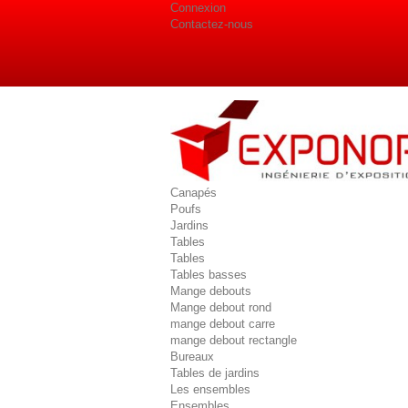
Connexion
Contactez-nous
Canapés
Poufs
Jardins
Tables
Tables
Tables basses
Mange debouts
Mange debout rond
mange debout carre
mange debout rectangle
Bureaux
Tables de jardins
Les ensembles
Ensembles