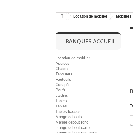
Location de mobilier
Mobiliers
BANQUES ACCUEIL
Location de mobilier
Assises
Chaises
Tabourets
Fauteuils
Canapés
Poufs
Jardins
Tables
Tr
Tables
Tables basses
Mange debouts
Mange debout rond
R
mange debout carre
mange debout rectangle