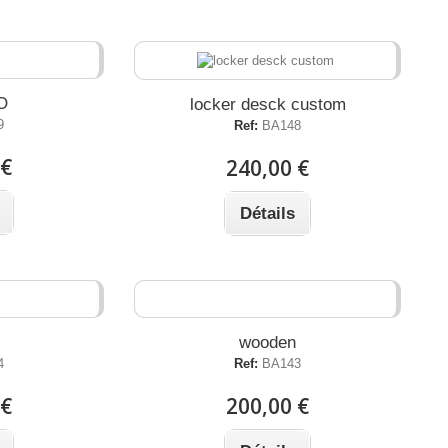
O
locker desck custom
9
Ref:
BA148
 €
240,00 €
Détails
wooden
4
Ref:
BA143
 €
200,00 €