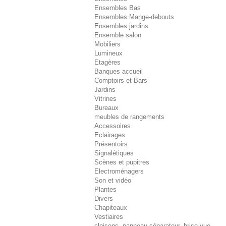
Ensembles Bas
Ensembles Mange-debouts
Ensembles jardins
Ensemble salon
Mobiliers
Lumineux
Etagères
Banques accueil
Comptoirs et Bars
Jardins
Vitrines
Bureaux
meubles de rangements
Accessoires
Eclairages
Présentoirs
Signalétiques
Scènes et pupitres
Electroménagers
Son et vidéo
Plantes
Divers
Chapiteaux
Vestiaires
cloisons, panneau séparateur, brise-vue