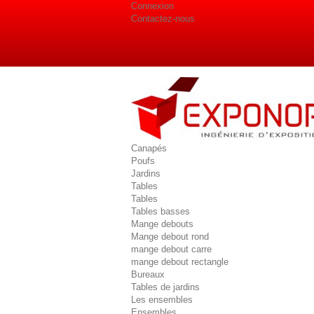
Connexion
Contactez-nous
Canapés
Poufs
Jardins
Tables
Tables
Tables basses
Mange debouts
Mange debout rond
mange debout carre
mange debout rectangle
Bureaux
Tables de jardins
Les ensembles
Ensembles