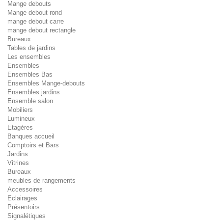
Mange debouts
Mange debout rond
mange debout carre
mange debout rectangle
Bureaux
Tables de jardins
Les ensembles
Ensembles
Ensembles Bas
Ensembles Mange-debouts
Ensembles jardins
Ensemble salon
Mobiliers
Lumineux
Etagères
Banques accueil
Comptoirs et Bars
Jardins
Vitrines
Bureaux
meubles de rangements
Accessoires
Eclairages
Présentoirs
Signalétiques