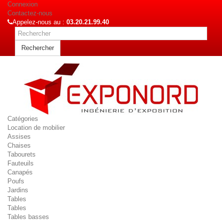
Connexion
Contactez-nous
Appelez-nous au :
03.20.21.99.40
Rechercher
Catégories
Location de mobilier
Assises
Chaises
Tabourets
Fauteuils
Canapés
Poufs
Jardins
Tables
Tables
Tables basses