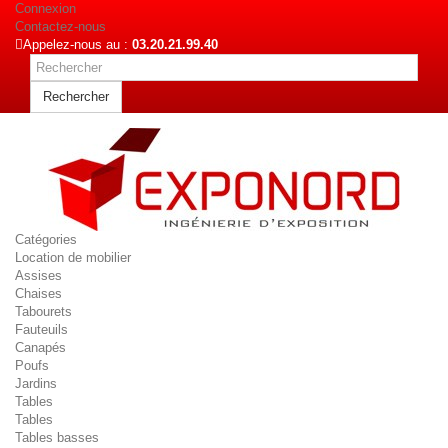
Connexion
Contactez-nous
Appelez-nous au :
03.20.21.99.40
Rechercher
Catégories
Location de mobilier
Assises
Chaises
Tabourets
Fauteuils
Canapés
Poufs
Jardins
Tables
Tables
Tables basses