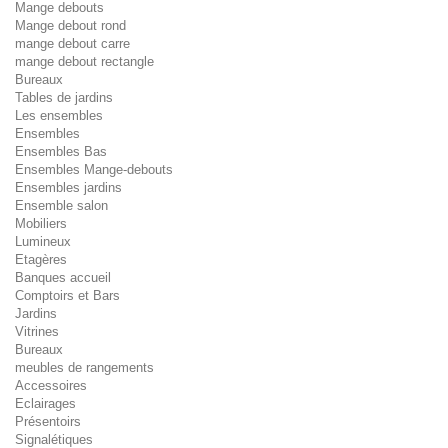
Mange debouts
Mange debout rond
mange debout carre
mange debout rectangle
Bureaux
Tables de jardins
Les ensembles
Ensembles
Ensembles Bas
Ensembles Mange-debouts
Ensembles jardins
Ensemble salon
Mobiliers
Lumineux
Etagères
Banques accueil
Comptoirs et Bars
Jardins
Vitrines
Bureaux
meubles de rangements
Accessoires
Eclairages
Présentoirs
Signalétiques