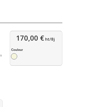
170,00 €
ht/8j
Couleur
is