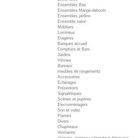
Ensembles Bas
Ensembles Mange-debouts
Ensembles jardins
Ensemble salon
Mobiliers
Lumineux
Etagères
Banques accueil
Comptoirs et Bars
Jardins
Vitrines
Bureaux
meubles de rangements
Accessoires
Eclairages
Présentoirs
Signalétiques
Scènes et pupitres
Electroménagers
Son et vidéo
Plantes
Divers
Chapiteaux
Vestiaires
cloisons, panneau séparateur, brise-vue