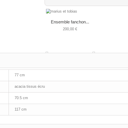
Ensemble fanchon...
200,00 €
77 cm
acacia tissus écru
70.5 cm
117 cm