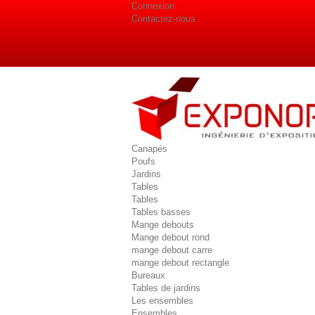
Connexion
Contactez-nous
Canapés
Poufs
Jardins
Tables
Tables
Tables basses
Mange debouts
Mange debout rond
mange debout carre
mange debout rectangle
Bureaux
Tables de jardins
Les ensembles
Ensembles