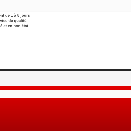
nt de 1 à 8 jours
ice de qualité:
lé et en bon état