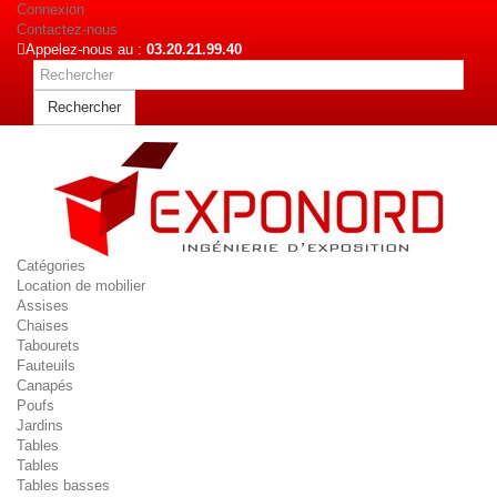
Connexion
Contactez-nous
Appelez-nous au :
03.20.21.99.40
Rechercher
Catégories
Location de mobilier
Assises
Chaises
Tabourets
Fauteuils
Canapés
Poufs
Jardins
Tables
Tables
Tables basses