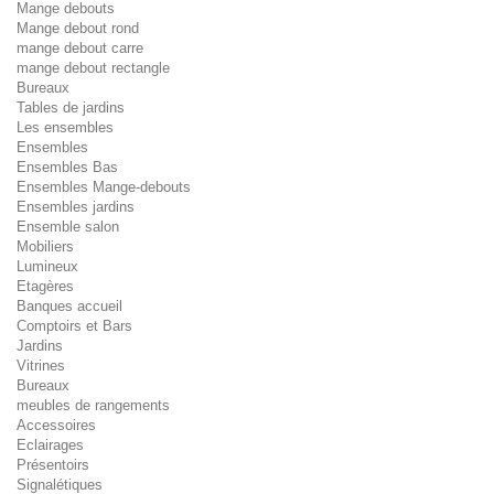
Mange debouts
Mange debout rond
mange debout carre
mange debout rectangle
Bureaux
Tables de jardins
Les ensembles
Ensembles
Ensembles Bas
Ensembles Mange-debouts
Ensembles jardins
Ensemble salon
Mobiliers
Lumineux
Etagères
Banques accueil
Comptoirs et Bars
Jardins
Vitrines
Bureaux
meubles de rangements
Accessoires
Eclairages
Présentoirs
Signalétiques