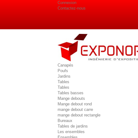
Connexion
Contactez-nous
Canapés
Poufs
Jardins
Tables
Tables
Tables basses
Mange debouts
Mange debout rond
mange debout carre
mange debout rectangle
Bureaux
Tables de jardins
Les ensembles
Ensembles