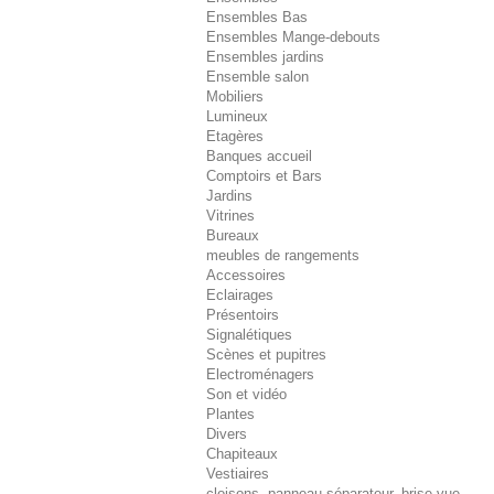
Ensembles Bas
Ensembles Mange-debouts
Ensembles jardins
Ensemble salon
Mobiliers
Lumineux
Etagères
Banques accueil
Comptoirs et Bars
Jardins
Vitrines
Bureaux
meubles de rangements
Accessoires
Eclairages
Présentoirs
Signalétiques
Scènes et pupitres
Electroménagers
Son et vidéo
Plantes
Divers
Chapiteaux
Vestiaires
cloisons, panneau séparateur, brise-vue