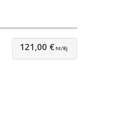
121,00 €
ht/8j