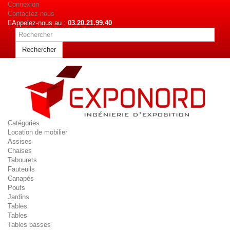
Connexion
Contactez-nous
Appelez-nous au :
03.20.21.99.40
Rechercher
Catégories
Location de mobilier
Assises
Chaises
Tabourets
Fauteuils
Canapés
Poufs
Jardins
Tables
Tables
Tables basses