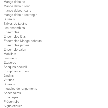
Mange debouts
Mange debout rond
mange debout carre
mange debout rectangle
Bureaux
Tables de jardins
Les ensembles
Ensembles
Ensembles Bas
Ensembles Mange-debouts
Ensembles jardins
Ensemble salon
Mobiliers
Lumineux
Etagères
Banques accueil
Comptoirs et Bars
Jardins
Vitrines
Bureaux
meubles de rangements
Accessoires
Eclairages
Présentoirs
Signalétiques