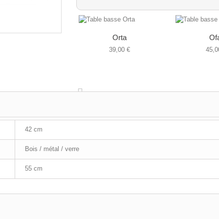
Orta
Ofa
39,00 €
45,0
42 cm
Bois / métal / verre
55 cm