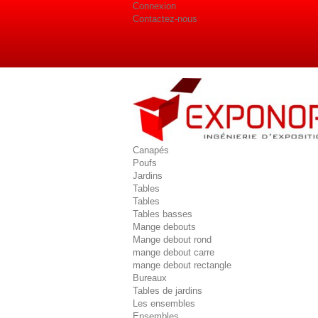
Connexion
Contactez-nous
Canapés
Poufs
Jardins
Tables
Tables
Tables basses
Mange debouts
Mange debout rond
mange debout carre
mange debout rectangle
Bureaux
Tables de jardins
Les ensembles
Ensembles