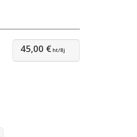
45,00 €
ht/8j