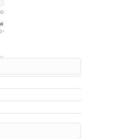
li
0 €