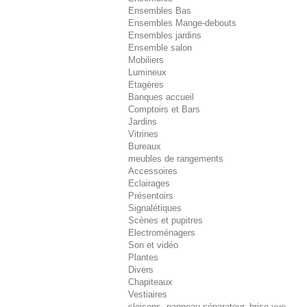
Ensembles Bas
Ensembles Mange-debouts
Ensembles jardins
Ensemble salon
Mobiliers
Lumineux
Etagères
Banques accueil
Comptoirs et Bars
Jardins
Vitrines
Bureaux
meubles de rangements
Accessoires
Eclairages
Présentoirs
Signalétiques
Scènes et pupitres
Electroménagers
Son et vidéo
Plantes
Divers
Chapiteaux
Vestiaires
cloisons, panneau séparateur, brise-vue