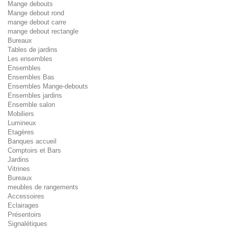
Mange debouts
Mange debout rond
mange debout carre
mange debout rectangle
Bureaux
Tables de jardins
Les ensembles
Ensembles
Ensembles Bas
Ensembles Mange-debouts
Ensembles jardins
Ensemble salon
Mobiliers
Lumineux
Etagères
Banques accueil
Comptoirs et Bars
Jardins
Vitrines
Bureaux
meubles de rangements
Accessoires
Eclairages
Présentoirs
Signalétiques