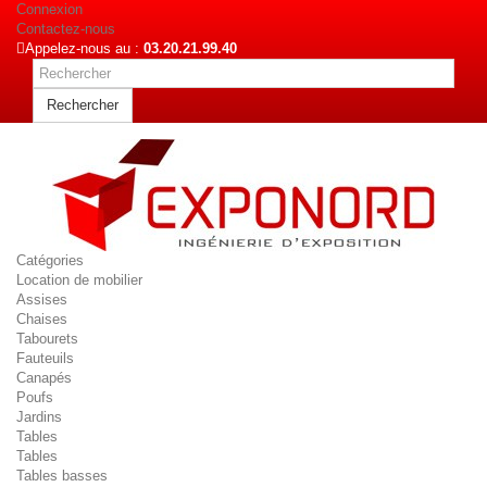
Connexion
Contactez-nous
Appelez-nous au :
03.20.21.99.40
Rechercher
Catégories
Location de mobilier
Assises
Chaises
Tabourets
Fauteuils
Canapés
Poufs
Jardins
Tables
Tables
Tables basses