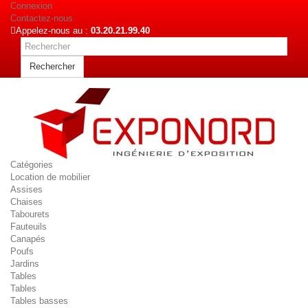
Connexion
Contactez-nous
Appelez-nous au :
03.20.21.99.40
Rechercher
Catégories
Location de mobilier
Assises
Chaises
Tabourets
Fauteuils
Canapés
Poufs
Jardins
Tables
Tables
Tables basses