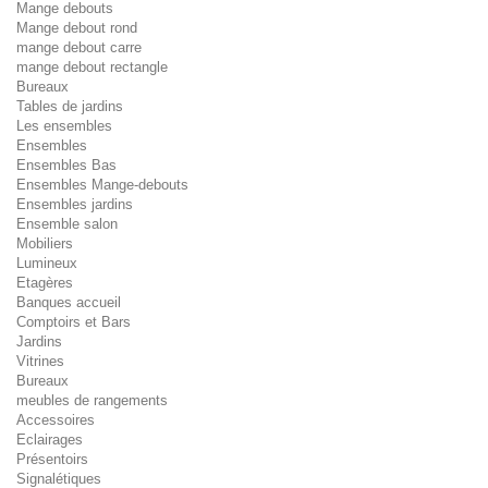
Mange debouts
Mange debout rond
mange debout carre
mange debout rectangle
Bureaux
Tables de jardins
Les ensembles
Ensembles
Ensembles Bas
Ensembles Mange-debouts
Ensembles jardins
Ensemble salon
Mobiliers
Lumineux
Etagères
Banques accueil
Comptoirs et Bars
Jardins
Vitrines
Bureaux
meubles de rangements
Accessoires
Eclairages
Présentoirs
Signalétiques