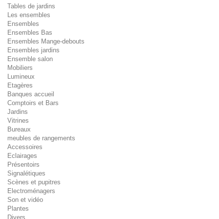
Tables de jardins
Les ensembles
Ensembles
Ensembles Bas
Ensembles Mange-debouts
Ensembles jardins
Ensemble salon
Mobiliers
Lumineux
Etagères
Banques accueil
Comptoirs et Bars
Jardins
Vitrines
Bureaux
meubles de rangements
Accessoires
Eclairages
Présentoirs
Signalétiques
Scènes et pupitres
Electroménagers
Son et vidéo
Plantes
Divers