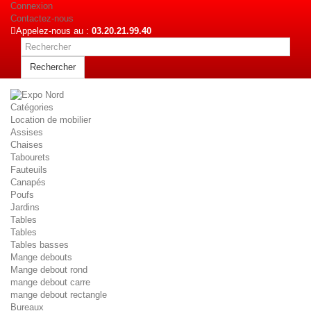
Connexion
Contactez-nous
Appelez-nous au :
03.20.21.99.40
Rechercher
Catégories
Location de mobilier
Assises
Chaises
Tabourets
Fauteuils
Canapés
Poufs
Jardins
Tables
Tables
Tables basses
Mange debouts
Mange debout rond
mange debout carre
mange debout rectangle
Bureaux